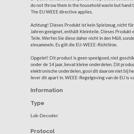
do not throw them in the household waste but hand t
The EU WEEE directive applies.
Achtung! Dieses Produkt ist kein Spielzeug, nicht fü
Jahren geeignet, enthält Kleinteile. Dieses Produkt 
Teile. Werfen Sie diese daher nicht in den Müll, sond
einsammeln. Es gilt die EU-WEEE-Richtlinie.
Opgelet! Dit product is geen speelgoed, niet geschik
onder de 14 jaar, bevat kleine onderdelen. Dit produ
elektronische onderdelen, gooi dit daarom niet bij h
lever dit apart in. WEEE-Regelgeving van de EU is v
Information
Type
Lok-Decoder
Protocol