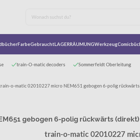
dbücher
Farbe
Gebraucht
LAGERRÄUMUNG
Werkzeug
Comicbüc
se
train-O-matic decoders
Sommerfeldt Oberleitung
train-o-matic 02010227 micro NEM651 gebogen 6-polig rückwärts 
EM651 gebogen 6-polig rückwärts (direk
train-o-matic 02010227 mi