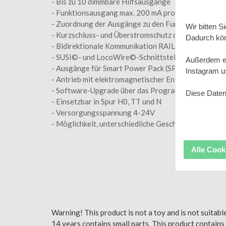
- Bis zu 10 dimmbare Hilfsausgänge
- Funktionsausgang max. 200 mA pro Ausgang, max.
- Zuordnung der Ausgänge zu den Funktionen F0, F
Wir bitten 
- Kurzschluss- und Überstromschutz der Motor- und
Dadurch kön
- Bidirektionale Kommunikation RAILCOM
- SUSI©- und LocoWire©-Schnittstelle
Außerdem er
- Ausgänge für Smart Power Pack (SPP©)
Instagram u
- Antrieb mit elektromagnetischer Entkopplung mögl
- Software-Upgrade über das Programmiergerät mögl
Diese Daten
- Einsetzbar in Spur H0, TT und N
- Versorgungsspannung 4-24V
- Möglichkeit, unterschiedliche Geschwindigkeiten f
Alle Coo
Warning! This product is not a toy and is not suitabl
14 years contains small parts. This product contains 