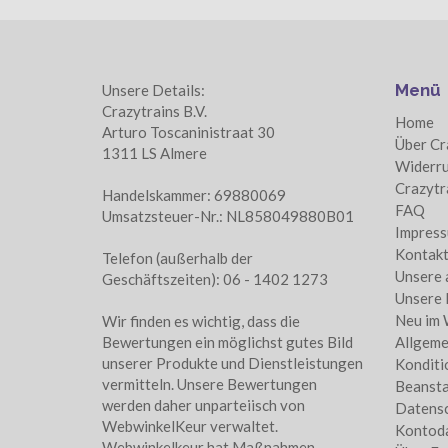
Menü
Unsere Details:
Crazytrains B.V.
Home
Arturo Toscaninistraat 30
Über Cr
1311 LS Almere
Widerru
Crazytr
Handelskammer: 69880069
FAQ
Umsatzsteuer-Nr.: NL858049880B01
Impres
Kontakt
Telefon (außerhalb der
Unsere 
Geschäftszeiten): 06 - 1402 1273
Unsere 
Neu im
Wir finden es wichtig, dass die
Bewertungen ein möglichst gutes Bild
Allgeme
unserer Produkte und Dienstleistungen
Konditi
vermitteln. Unsere Bewertungen
Beanst
werden daher unparteiisch von
Datensc
WebwinkelKeur verwaltet.
Kontod
Webwinkelkeur hat Maßnahmen