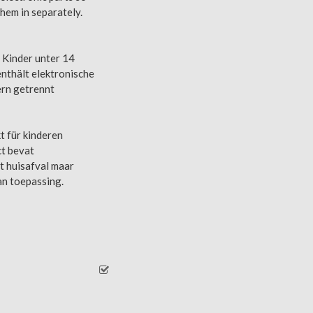
hem in separately.
r Kinder unter 14
enthält elektronische
ern getrennt
t für kinderen
ct bevat
et huisafval maar
an toepassing.