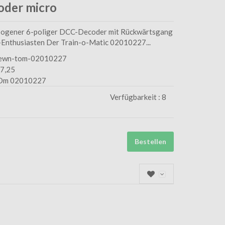
oder micro
gener 6-poliger DCC-Decoder mit Rückwärtsgang
n-Enthusiasten Der Train-o-Matic 02010227...
ewn-tom-02010227
7,25
Om 02010227
Verfügbarkeit :
8
Bestellen