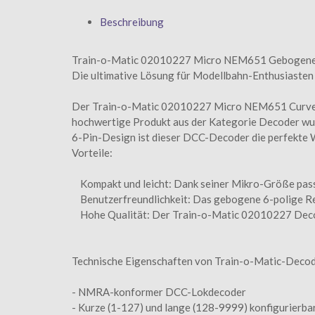
Beschreibung
Train-o-Matic 02010227 Micro NEM651 Gebogener 
Die ultimative Lösung für Modellbahn-Enthusiasten
Der Train-o-Matic 02010227 Micro NEM651 Curved 6 
hochwertige Produkt aus der Kategorie Decoder wur
6-Pin-Design ist dieser DCC-Decoder die perfekte W
Vorteile:
Kompakt und leicht: Dank seiner Mikro-Größe passt
Benutzerfreundlichkeit: Das gebogene 6-polige Reve
Hohe Qualität: Der Train-o-Matic 02010227 Decoder
Technische Eigenschaften von Train-o-Matic-Decod
- NMRA-konformer DCC-Lokdecoder
- Kurze (1-127) und lange (128-9999) konfigurierba