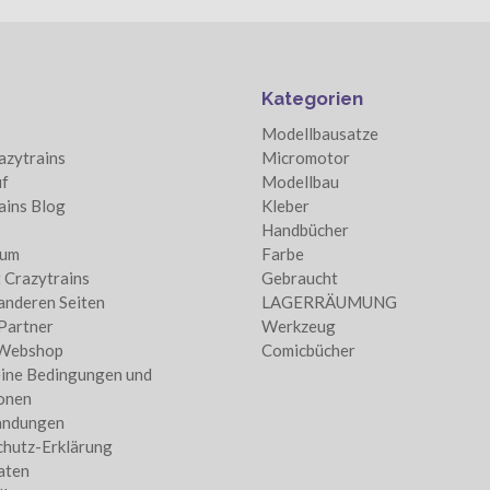
Kategorien
Modellbausatze
azytrains
Micromotor
f
Modellbau
ains Blog
Kleber
Handbücher
sum
Farbe
 Crazytrains
Gebraucht
anderen Seiten
LAGERRÄUMUNG
Partner
Werkzeug
 Webshop
Comicbücher
ine Bedingungen und
onen
andungen
hutz-Erklärung
aten