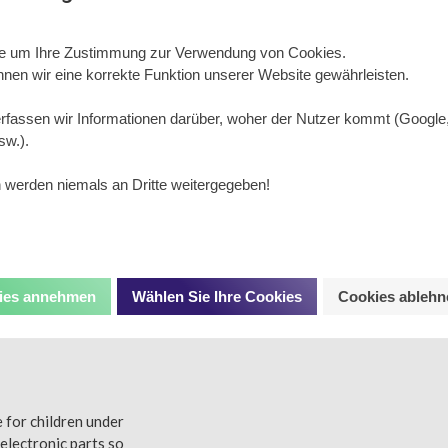
 über alle Ausgänge 400 mA
1-F12
Sie um Ihre Zustimmung zur Verwendung von Cookies.
 Hilfsausgänge
nen wir eine korrekte Funktion unserer Website gewährleisten.
fassen wir Informationen darüber, woher der Nutzer kommt (Google
sw.).
ich
ich, auch wenn der Decoder in der Lokomotive eingebaut ist
 werden niemals an Dritte weitergegeben!
ür Vorwärts- und Rückwärtsfahrt einzustellen
kies annehmen
Wählen Sie Ihre Cookies
Cookies ablehn
e for children under
electronic parts so