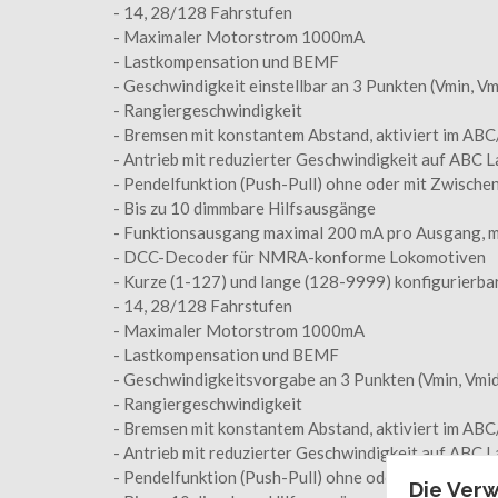
- 14, 28/128 Fahrstufen
- Maximaler Motorstrom 1000mA
- Lastkompensation und BEMF
- Geschwindigkeit einstellbar an 3 Punkten (Vmin, V
- Rangiergeschwindigkeit
- Bremsen mit konstantem Abstand, aktiviert im ABC
- Antrieb mit reduzierter Geschwindigkeit auf ABC
- Pendelfunktion (Push-Pull) ohne oder mit Zwische
- Bis zu 10 dimmbare Hilfsausgänge
- Funktionsausgang maximal 200 mA pro Ausgang, 
- DCC-Decoder für NMRA-konforme Lokomotiven
- Kurze (1-127) und lange (128-9999) konfigurierba
- 14, 28/128 Fahrstufen
- Maximaler Motorstrom 1000mA
- Lastkompensation und BEMF
- Geschwindigkeitsvorgabe an 3 Punkten (Vmin, Vmid
- Rangiergeschwindigkeit
- Bremsen mit konstantem Abstand, aktiviert im ABC
- Antrieb mit reduzierter Geschwindigkeit auf ABC
- Pendelfunktion (Push-Pull) ohne oder mit Zwische
Die Ver