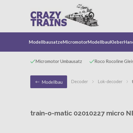
Modellbausatze
Micromotor
Modellbau
Kleber
Han
Micromotor Umbausatz
Roco Rocoline Glei
Decoder
Lok-decoder
Modellbau
train-o-matic 02010227 micro N