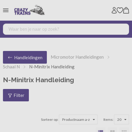
Micromotor Handleidingen
Handleidingen
Schaal N
N-Minitrix Handleiding
N-Minitrix Handleiding
Filter
Sorteer op:
Productnaam a-z
Items:
20