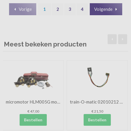
Vorige
1
2
3
4
Volgende
Meest bekeken producten
micromotor HLM005G motor...
train-O-matic 02010212 N...
€ 47,00
€ 21,50
Bestellen
Bestellen