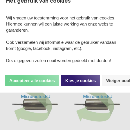
Het gebruik van cookies
Wij vragen uw toestemming voor het gebruik van cookies.
Hiermee kunnen wij een juiste werking van onze website
garanderen.
Ook verzamelen wij informatie waar de gebruiker vandaan
micromotor NM013C handleiding
komt (google, facebook, instagram, etc).
micromotor NM014G handleiding
€ 0,00
€ 0,00
Deze gegeven zullen nooit worden gedeeld met derden!
Prijs per stuk
Prijs per stuk
Accepteer alle cookies
Kies je cookies
Weiger coo