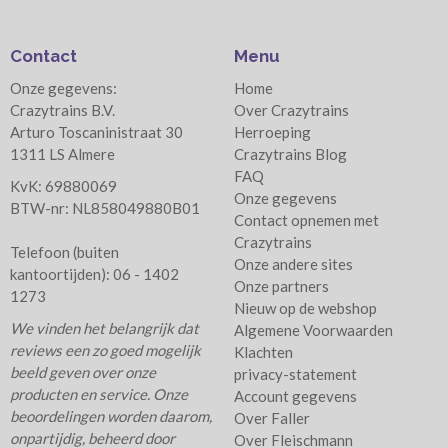
Contact
Menu
Onze gegevens:
Home
Crazytrains B.V.
Over Crazytrains
Arturo Toscaninistraat 30
Herroeping
1311 LS Almere
Crazytrains Blog
FAQ
KvK: 69880069
Onze gegevens
BTW-nr: NL858049880B01
Contact opnemen met
Crazytrains
Telefoon (buiten
Onze andere sites
kantoortijden): 06 - 1402
Onze partners
1273
Nieuw op de webshop
We vinden het belangrijk dat
Algemene Voorwaarden
reviews een zo goed mogelijk
Klachten
beeld geven over onze
privacy-statement
producten en service. Onze
Account gegevens
beoordelingen worden daarom,
Over Faller
onpartijdig, beheerd door
Over Fleischmann